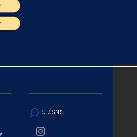
む
む
公式SNS
om