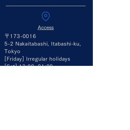
Access
〒173-0016
5-2 Nakaitabashi, Itabashi-ku,
Tokyo
[Friday] Irregular holidays
[Sat] 13:00~21:00
[Sun] 13:00~18:00
​[Holidays] 13:00~18
:00
Contact
TEL:
090-9933-2914
EMAIL:
yuiterakoya@gmail.com